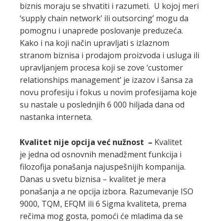
biznis moraju se shvatiti i razumeti. U kojoj meri
‘supply chain network’ ili outsorcing’ mogu da
pomognu i unaprede poslovanje preduzeća.
Kako i na koji način upravljati s izlaznom
stranom biznisa i prodajom proizvoda i usluga ili
upravljanjem procesa koji se zove ‘customer
relationships management’ je izazov i šansa za
novu profesiju i fokus u novim profesijama koje
su nastale u poslednjih 6 000 hiljada dana od
nastanka interneta.
Kvalitet nije opcija već nužnost –
Kvalitet
je
jedna od osnovnih menadžment funkcija i
filozofija ponašanja najuspešnijih kompanija.
Danas u svetu biznisa – kvalitet je mera
ponašanja a ne opcija izbora. Razumevanje ISO
9000, TQM, EFQM ili 6 Sigma kvaliteta, prema
rečima mog gosta, pomoći će mladima da se