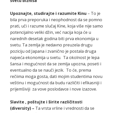
svetu biznisa
Upoznajte, studirajte i razumite Kinu
– To je
bila prva preporuka i neophodnost da se pomno
prati, uči i razume slučaj Kine, koja više nije samo
potencijalno veliki džin, već nacija koja će u
narednih desetak godina biti prva ekonomija u
svetu. Ta zemlja je nedavno preuzela drugu
poziciju od Japana i zvanično je postala druga
najveća ekonomija u svetu. Ta okolnost je lepa
šansa i mogućnost da se zemlja upozna, poseti i
eventualno da se nauči jezik. To će, prema
rečiima moga gosta, dati mojim studentima novu
veštinu i mogućnost da budu različiti i efikasniji i
prijemšiviji za vove poslodavce i nove izazove.
Slavite , poštujte i širite različitosti
(diversity) –
Ta vrsta vrline i vrednosti da se