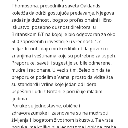
Thompsona, presednika saveta Oaklands
koledža da održi gostujuće predavanje. Njegova
sadašnja dužnost , bogato profesionalni i lično
iskustvo, posebno dužnost direktora u
Britanskom BT na kojoj je bio odgovoran za oko
500 zaposlenih i investicije u vrednosti 1.7
miljardi funti, daju mu kredibilitet da govori o
znanjima i veštinama koje su potrebne za uspeh.
Preporuke, saveti i sugestije su bile odmerene,
mudre i racionane. U vezi s tim, želeo bih da te
preporuke podelim s Vama, prosto da vidite šta
su standardi i vrline koje jedan od lidera i
uspešnih ljudi iz Britanije poručuje mladim
ljudima.
Poruke su jednostavne, obične i
zdravorazumske i zasnovane su na mudrsoti
življenja i bogatom životnom iskustvu. Ta vrsta
poruka, ma koliko bila jednostvna i obična, treba