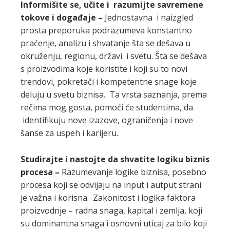
Informišite se, učite i razumijte savremene
tokove i događaje –
Jednostavna i naizgled
prosta preporuka podrazumeva konstantno
praćenje, analizu i shvatanje šta se dešava u
okruženju, regionu, državi i svetu. Šta se dešava
s proizvodima koje koristite i koji su to novi
trendovi, pokretači i kompetentne snage koje
deluju u svetu biznisa. Ta vrsta saznanja, prema
rečima mog gosta, pomoći će studentima, da
identifikuju nove izazove, ograničenja i nove
šanse za uspeh i karijeru.
Studirajte i nastojte da shvatite logiku biznis
procesa –
Razumevanje logike biznisa, posebno
procesa koji se odvijaju na input i autput strani
je važna i korisna. Zakonitost i logika faktora
proizvodnje – radna snaga, kapital i zemlja, koji
su dominantna snaga i osnovni uticaj za bilo koji