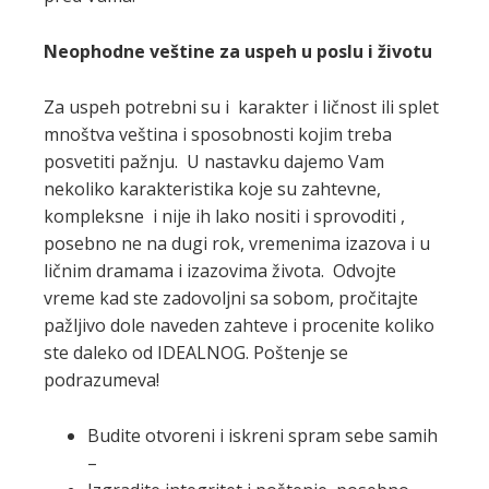
Neophodne veštine za uspeh u poslu i životu
Za uspeh potrebni su i karakter i ličnost ili splet
mnoštva veština i sposobnosti kojim treba
posvetiti pažnju. U nastavku dajemo Vam
nekoliko karakteristika koje su zahtevne,
kompleksne i nije ih lako nositi i sprovoditi ,
posebno ne na dugi rok, vremenima izazova i u
ličnim dramama i izazovima života. Odvojte
vreme kad ste zadovoljni sa sobom, pročitajte
pažljivo dole naveden zahteve i procenite koliko
ste daleko od IDEALNOG. Poštenje se
podrazumeva!
Budite otvoreni i iskreni spram sebe samih
–