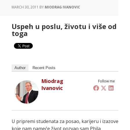
MARCH 30, 2011
BY
MIODRAG IVANOVIC
Uspeh u poslu, životu i više od
toga
Author
Recent Posts
Miodrag
Follow me
Ivanovic
U pripremi studenata za posao, karijeru i izazove
koje nam nameće život pozvao sam Phila