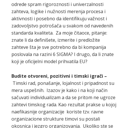
odrede spram rigoroznosti i univerzalnosti
zahteva, logike i nužnosti merenja procesa i
aktivnosti i posebno da identifikuju važnost i
zadovoljstvo potrošača u svakom od navedenih
standarda kvaliteta. Za moje čitaoce, pitanje:
znate li da definišete, izmerite i predložite
zahteve šta je sve potrebno da bi kompanija
poslovala na razini 6 SIGMA? I drugo, da li znate
koji je oficijelni model prihvatila EU?
Budite otvoreni, pozitivni i timski igrači –
Timski rad, ponašanje, lojalnost i pripadnost su
mera uspešnih. Izazov je kako i na koji način
sačuvati individualizam a da se pritom ne ugroze
zahtevi timskog rada. Kao rezultat prakse u kojoj
naefikasnije organizacije koriste tzv. ravne
organizacione strukture timovi su postali
okosnica i jezgro organizovanja. Ukoliko ste se