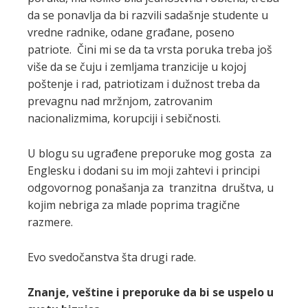
da se ponavlja da bi razvili sadašnje studente u
vredne radnike, odane građane, poseno
patriote. Čini mi se da ta vrsta poruka treba još
više da se čuju i zemljama tranzicije u kojoj
poštenje i rad, patriotizam i dužnost treba da
prevagnu nad mržnjom, zatrovanim
nacionalizmima, korupciji i sebičnosti.
U blogu su ugrađene preporuke mog gosta za
Englesku i dodani su im moji zahtevi i principi
odgovornog ponašanja za tranzitna društva, u
kojim nebriga za mlade poprima tragične
razmere.
Evo svedočanstva šta drugi rade.
Znanje, veštine i preporuke da bi se uspelo u