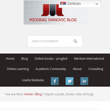
Serbian
Home
Blog
Online books – pregled
Meritum International
Online Learning
Academic Community
About
Consulting
Useful Weblinks
You are here:
Home
/
Blog
/
Uspeh u poslu, životu i više od toga