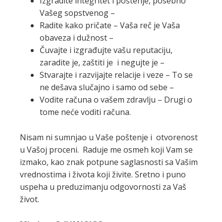
Izgradite integritet i poštenje, posebno
Vašeg sopstvenog –
Radite kako pričate – Vaša reč je Vaša
obaveza i dužnost –
Čuvajte i izgrađujte vašu reputaciju,
zaradite je, zaštiti je i negujte je –
Stvarajte i razvijajte relacije i veze – To se
ne dešava slučajno i samo od sebe –
Vodite računa o vašem zdravlju – Drugi o
tome neće voditi računa.
Nisam ni sumnjao u Vaše poštenje i otvorenost
u Vašoj proceni. Raduje me osmeh koji Vam se
izmako, kao znak potpune saglasnosti sa Vašim
vrednostima i života koji živite. Sretno i puno
uspeha u preduzimanju odgovornosti za Vaš
život.