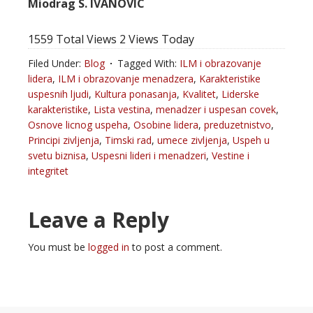
Miodrag S. IVANOVIC
1559 Total Views
2 Views Today
Filed Under:
Blog
Tagged With:
ILM i obrazovanje
lidera
,
ILM i obrazovanje menadzera
,
Karakteristike
uspesnih ljudi
,
Kultura ponasanja
,
Kvalitet
,
Liderske
karakteristike
,
Lista vestina
,
menadzer i uspesan covek
,
Osnove licnog uspeha
,
Osobine lidera
,
preduzetnistvo
,
Principi zivljenja
,
Timski rad
,
umece zivljenja
,
Uspeh u
svetu biznisa
,
Uspesni lideri i menadzeri
,
Vestine i
integritet
Leave a Reply
You must be
logged in
to post a comment.