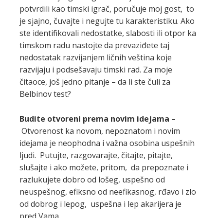
potvrdili kao timski igrač, poručuje moj gost, to
je sjajno, čuvajte i negujte tu karakteristiku. Ako
ste identifikovali nedostatke, slabosti ili otpor ka
timskom radu nastojte da prevaziđete taj
nedostatak razvijanjem ličnih veština koje
razvijaju i podsešavaju timski rad. Za moje
čitaoce, još jedno pitanje – da li ste čuli za
Belbinov test?
Budite otvoreni prema novim idejama –
Otvorenost ka novom, nepoznatom i novim
idejama je neophodna i važna osobina uspešnih
ljudi. Putujte, razgovarajte, čitajte, pitajte,
slušajte i ako možete, pritom, da prepoznate i
razlukujete dobro od lošeg, uspešno od
neuspešnog, efiksno od neefikasnog, rđavo i zlo
od dobrog i lepog, uspešna i lep akarijera je
pred Vama.