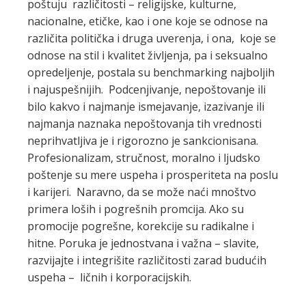
poštuju različitosti – religijske, kulturne,
nacionalne, etičke, kao i one koje se odnose na
različita politička i druga uverenja, i ona, koje se
odnose na stil i kvalitet življenja, pa i seksualno
opredeljenje, postala su benchmarking najboljih
i najuspešnijih. Podcenjivanje, nepoštovanje ili
bilo kakvo i najmanje ismejavanje, izazivanje ili
najmanja naznaka nepoštovanja tih vrednosti
neprihvatljiva je i rigorozno je sankcionisana.
Profesionalizam, stručnost, moralno i ljudsko
poštenje su mere uspeha i prosperiteta na poslu
i karijeri. Naravno, da se može naći mnoštvo
primera loših i pogrešnih promcija. Ako su
promocije pogrešne, korekcije su radikalne i
hitne. Poruka je jednostvana i važna – slavite,
razvijajte i integrišite različitosti zarad budućih
uspeha – ličnih i korporacijskih.