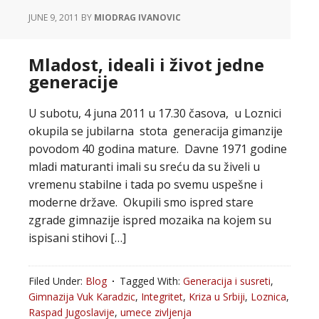
JUNE 9, 2011
BY
MIODRAG IVANOVIC
Mladost, ideali i život jedne
generacije
U subotu, 4 juna 2011 u 17.30 časova, u Loznici
okupila se jubilarna stota generacija gimanzije
povodom 40 godina mature. Davne 1971 godine
mladi maturanti imali su sreću da su živeli u
vremenu stabilne i tada po svemu uspešne i
moderne države. Okupili smo ispred stare
zgrade gimnazije ispred mozaika na kojem su
ispisani stihovi […]
Filed Under:
Blog
Tagged With:
Generacija i susreti
,
Gimnazija Vuk Karadzic
,
Integritet
,
Kriza u Srbiji
,
Loznica
,
Raspad Jugoslavije
,
umece zivljenja