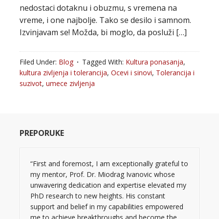
nedostaci dotaknu i obuzmu, s vremena na
vreme, i one najbolje. Tako se desilo i samnom.
Izvinjavam se! Možda, bi moglo, da posluži […]
Filed Under:
Blog
Tagged With:
Kultura ponasanja
,
kultura zivljenja i tolerancija
,
Ocevi i sinovi
,
Tolerancija i
suzivot
,
umece zivljenja
PREPORUKE
“First and foremost, I am exceptionally grateful to
my mentor, Prof. Dr. Miodrag Ivanovic whose
unwavering dedication and expertise elevated my
PhD research to new heights. His constant
support and belief in my capabilities empowered
me to achieve breakthroughs and become the