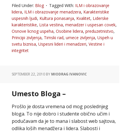
Filed Under:
Blog
Tagged With:
ILM i obrazovanje
lidera
,
ILM i obrazovanje menadzera
,
Karakteristike
uspesnih ljudi
,
Kultura ponasanja
,
Kvalitet
,
Liderske
karakteristike
,
Lista vestina
,
menadzer i uspesan covek
,
Osnove licnog uspeha
,
Osobine lidera
,
preduzetnistvo
,
Principi zivljenja
,
Timski rad
,
umece zivljenja
,
Uspeh u
svetu biznisa
,
Uspesni lideri i menadzeri
,
Vestine i
integritet
SEPTEMBER 22, 2010
BY
MIODRAG IVANOVIC
Umesto Bloga –
Prošlo je dosta vremena od mog poslednjeg
bloga. To nije dobro i studente obično učim i
podučavam da je to mana i slabost web sajtova,
odlika loših menadžera i lidera. Slabosti i