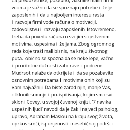
Za preduzetnike, posebno, vlasnike malih firmi
veoma je važno da se spoznaju potrebe i želje
zaposlenih i da u najboljem interesu rasta
i razvoja firmi vode računa o motivaciji,
zadovoljstvu i razvoju zaposlenih. Istovremeno,
treba da povedu računa o svojim sopstvenim
motivima, uspesima i željama. Zbog ogromnog
rada koje traži mali biznis, na kraju životnog
puta, obično se spozna da se neke lepe, važne
i proritetne dužnosti zaborave i podcene.
Mudrsot nalaže da otkrijete i da se pozabavite
osnovnim potrebama i motivima onih koji su
Vam najvažniji. Da biste zarad njih, manje Vas,
otklonili sumnje i preispitivanja, kojim smo svi
skloni. Covey, u svojoj čuvenoj knjizi, ‘7 navika
uspešnih ljudi’ navodi da je čak i najveći psiholog,
upravo, Abraham Maslou na kraju svog života,
uprkos sreći, ispunjenosti i nesebičnoj podršci