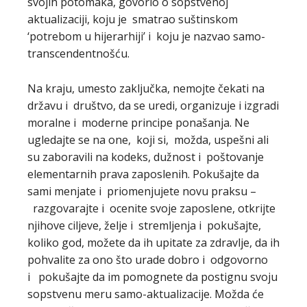
svojih potomaka, govorio o sopstvenoj
aktualizaciji, koju je smatrao suštinskom
‘potrebom u hijerarhiji’ i koju je nazvao samo-
transcendentnošću.
Na kraju, umesto zaključka, nemojte čekati na
državu i društvo, da se uredi, organizuje i izgradi
moralne i moderne principe ponašanja. Ne
ugledajte se na one, koji si, možda, uspešni ali
su zaboravili na kodeks, dužnost i poštovanje
elementarnih prava zaposlenih. Pokušajte da
sami menjate i priomenjujete novu praksu –
razgovarajte i ocenite svoje zaposlene, otkrijte
njihove ciljeve, želje i stremljenja i pokušajte,
koliko god, možete da ih upitate za zdravlje, da ih
pohvalite za ono što urade dobro i odgovorno
i pokušajte da im pomognete da postignu svoju
sopstvenu meru samo-aktualizacije. Možda će