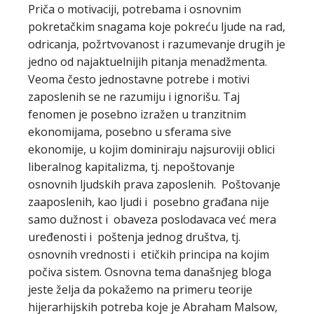
Priča o motivaciji, potrebama i osnovnim
pokretačkim snagama koje pokreću ljude na rad,
odricanja, požrtvovanost i razumevanje drugih je
jedno od najaktuelnijih pitanja menadžmenta.
Veoma često jednostavne potrebe i motivi
zaposlenih se ne razumiju i ignorišu. Taj
fenomen je posebno izražen u tranzitnim
ekonomijama, posebno u sferama sive
ekonomije, u kojim dominiraju najsuroviji oblici
liberalnog kapitalizma, tj. nepoštovanje
osnovnih ljudskih prava zaposlenih. Poštovanje
zaaposlenih, kao ljudi i posebno građana nije
samo dužnost i obaveza poslodavaca već mera
uređenosti i poštenja jednog društva, tj.
osnovnih vrednosti i etičkih principa na kojim
počiva sistem. Osnovna tema današnjeg bloga
jeste želja da pokažemo na primeru teorije
hijerarhijskih potreba koje je Abraham Malsow,