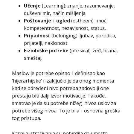
Učenje
(Learning): znanje, razumevanje,
duševni mir, način mišljenja
Poštovanje i ugled
(estheem): moć,
kompetentnost, nezavisnost, status,
Pripadnost
(belonging): ljubav, porodica,
prijatelji, naklonost
Fiziološke potrebe
(phzsical): žeđ, hrana,
smeštaj.
Maslow je potrebe opisao i definisao kao
‘hijerarhijske’ i zaključio je da onog momenta
kad se određeni nivo potreba zadovolji one
prestaju biti dalji izvor motivacije. Takođe,
smatrao je da su potrebe nižeg nivoa uslov za
potrebe višeg nivoa. To je bila i osnovna greška
tog pristupa.
Kasnija istraživanja su potvrdila da umesto