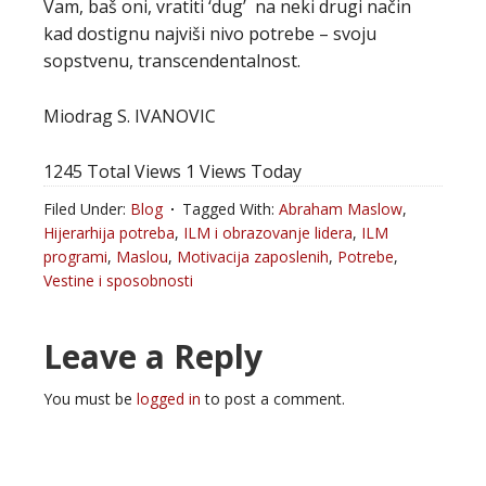
Vam, baš oni, vratiti ‘dug’ na neki drugi način
kad dostignu najviši nivo potrebe – svoju
sopstvenu, transcendentalnost.
Miodrag S. IVANOVIC
1245 Total Views
1 Views Today
Filed Under:
Blog
Tagged With:
Abraham Maslow
,
Hijerarhija potreba
,
ILM i obrazovanje lidera
,
ILM
programi
,
Maslou
,
Motivacija zaposlenih
,
Potrebe
,
Vestine i sposobnosti
Leave a Reply
You must be
logged in
to post a comment.