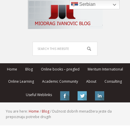
Serbian
Home
Blog
Online books – pregled
Meritum International
Online Learning
Academic Community
About
Consulting
Useful Weblinks
You are here:
Home
/
Blog
/
Dužnost dobrih menadžera jeste da
prepoznaju potrebe drugih