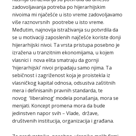
zadovoljavanja potreba po hijerarhijskim
nivoima mi njačešće u isto vreme zadovoljavamo
više raznovrsnih pootrebe u isto vreme.
Međutim, najnovija istraživanja su potvrdila da
se u motivaciji zaposlenih najčešće koriste donji
hijerarhijski nivoi. Ta vrsta pristupa posebno je
izražena u tranzitnim ekonomijama, u kojem
vlasnici i nova elita smatraju da gornji
‘hijerarhijski’ nivoi pripadaju samo njima. Ta
sebičnost i zagriženost koja je proistekla iz
vlasničkog kapital odnosa, odsustva zaštitnih
mera i definisanih pravnih standarda, te
novog ‘liberalnog’ modela ponašanja, mora se
menjati. Koncept promena mora da bude
jedinstven napor svih – Vlade, države,
društvenih institucija, organizacija i građana.