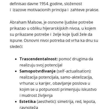
definisao davne 1954. godine, složenost
i izazove motivacionih principa i zahteve prakse.
Abraham Malsow, je osnovne ljudske potrebe
prikazao u obliku hijerarskijskih nivoa, u kojem
su prikazane potrebe i želje koje ljudi žele da
ispune. Osnovni nivoi potreba od vrha ka dnu su
sledeći:
Trascendentalnost:
pomoć drugima da
realizuju svoj potencijal
Samopotvrđivanje
(self-actualisation):
realizacija potencijala, samo-aktelizacija,
vrhunac u karijer, obavljanje poslova u
kojim se u potpunosti primenjuju iskustvo
i mudrost življenja
Estetika
(aesthetic): simetrija, red, lepota,
ravnoteža