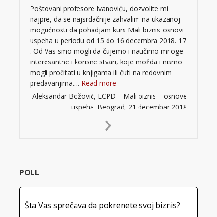
Poštovani profesore Ivanoviću, dozvolite mi
najpre, da se najsrdačnije zahvalim na ukazanoj
mogućnosti da pohadjam kurs Mali biznis-osnovi
uspeha u periodu od 15 do 16 decembra 2018. 17
. Od Vas smo mogli da čujemo i naučimo mnoge
interesantne i korisne stvari, koje možda i nismo
mogli pročitati u knjigama ili čuti na redovnim
“”
predavanjima.…
Read more
Aleksandar Božović, ECPD – Mali biznis – osnove
uspeha. Beograd, 21 decembar 2018
Next
Slide
POLL
Šta Vas sprečava da pokrenete svoj biznis?