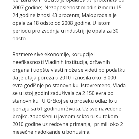
2007 godine; Nezaposlenost mladih između 15 –
24 godine iznosi 43 procenta; Maloprodaja je
opala za 18 odsto od 2008 godine. U istom
periodu proizvodnja u industriji je opala za 30
odsto.
Razmere sive ekonomije, korupcije i
neefikasnosti Vladinih institucija, državnih
organa i uopšte vlasti može se videti po podatku
da je utaja poreza u 2010 iznosila oko 3 000
evra godišnje po stanovniku. Istovremeno, Vlada
se u istoj godini zaduživala za 2 150 evra po
stanovniku. U Grčkoj se u proseku odlazilo u
penziju sa 61 godinom života. Uz sve navedene
brojke, zaposleni u javnom sektoru su tokom
2010 godine uz redovna primanja, primili oko 2
mesečne nadokande u bonusima.