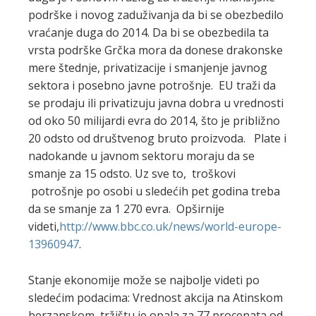
podrške i novog zaduživanja da bi se obezbedilo
vraćanje duga do 2014. Da bi se obezbedila ta
vrsta podrške Grčka mora da donese drakonske
mere štednje, privatizacije i smanjenje javnog
sektora i posebno javne potrošnje. EU traži da
se prodaju ili privatizuju javna dobra u vrednosti
od oko 50 milijardi evra do 2014, što je približno
20 odsto od društvenog bruto proizvoda. Plate i
nadokande u javnom sektoru moraju da se
smanje za 15 odsto. Uz sve to, troškovi
potrošnje po osobi u sledećih pet godina treba
da se smanje za 1 270 evra. Opširnije
videti,
http://www.bbc.co.uk/news/world-europe-
13960947
.
Stanje ekonomije može se najbolje videti po
sledećim podacima: Vrednost akcija na Atinskom
berzanskom tržištu je opala za 77 procenata od