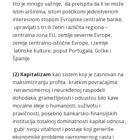
što je mnogo važnije, da preispita da li se može
istim aršinima, istom politikomi jedinstvenom
interesnom stopom Evropske centralne banke,
upravljati s tri ili četiri različita regiona –
centralna zona EU, zemlje severne Evrope,
zemlje centralno-istočne Evrope, i zemlje
latinske kulture, poput Portugala, Grčke i
Španije.
(2)
Kapitalizam
kao sistem koji je zasnovan na
maksimiziranju profita; kratkim povraćajima;
neravnomernoj i neuređenoj raspodeli
dohodaka; gramežljivosti i odsustvu bilo kave
moralne ideje o humanosti, suživotu i
pravičnosti, posebno bankarsko-finansijskih
institucija; totalnoj dominatnosti kapital odnosa ,
gubi svoju vitalnost i postaje koji generiše
ekonomske probleme ravnomernog rasta i