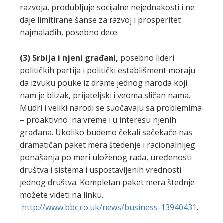
razvoja, produbljuje socijalne nejednakosti i ne
daje limitirane šanse za razvoj i prosperitet
najmalađih, posebno dece.
(3)
Srbija i njeni građani,
posebno lideri
političkih partija i politički establišment moraju
da izvuku pouke iz drame jednog naroda koji
nam je blizak, prijateljski i veoma sličan nama.
Mudri i veliki narodi se suočavaju sa problemima
– proaktivno na vreme i u interesu njenih
građana. Ukoliko budemo čekali sačekaće nas
dramatičan paket mera štedenje i racionalnijeg
ponašanja po meri uloženog rada, uređenosti
društva i sistema i uspostavljenih vrednosti
jednog društva. Kompletan paket mera štednje
možete videti na linku.
http://www.bbc.co.uk/news/business-13940431
.