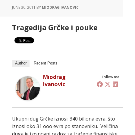
JUNE 30, 2011
BY
MIODRAG IVANOVIC
Tragedija Grčke i pouke
Author
Recent Posts
Miodrag
Follow me
Ivanovic
Ukupni dug Grčke iznosi: 340 biliona evra, što
iznosi oko 31 ooo evra po stanovniku. Veličina
duga je i osnovni razlog za traženje finansijske