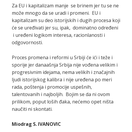
Za EU i kapitalizam manje se brinem jer tu se ne
može mnogo da se uradi i promeni. EU i
kapitalizam su deo istorijskih i dugih procesa koji
će se uređivati jer su, ipak, dominatno određeni
i uređeni logikom interesa, racionlanosti i
odgovornosti.
Proces promena i reformi u Srbiji će ići i teže i
sporije jer danaašnja Srbija nije vođena velikim i
progresivnim idejama, nema velikih i značajnih
ljudi istorijskog kalibra i nije uređena po meri
rada, poštenja i promocije uspešnih,
talentovanih i najboljih. Bojim se da ni ovom
prilikom, poput loših đaka, nećemo opet ništa
naučiti ni skontati.
Miodrag S. IVANOVIC