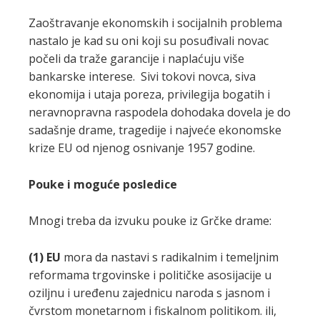
Zaoštravanje ekonomskih i socijalnih problema
nastalo je kad su oni koji su posuđivali novac
počeli da traže garancije i naplaćuju više
bankarske interese. Sivi tokovi novca, siva
ekonomija i utaja poreza, privilegija bogatih i
neravnopravna raspodela dohodaka dovela je do
sadašnje drame, tragedije i najveće ekonomske
krize EU od njenog osnivanje 1957 godine.
Pouke i moguće posledice
Mnogi treba da izvuku pouke iz Grčke drame:
(1)
EU
mora da nastavi s radikalnim i temeljnim
reformama trgovinske i političke asosijacije u
oziljnu i uređenu zajednicu naroda s jasnom i
čvrstom monetarnom i fiskalnom politikom. ili,