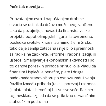
Početak nevolja …
Prihvatanjem evra i napuštanjem drahme
stvorio se utisak da država može neograničeno i
lako da pozajmljuje novac i da finansira velike
projekte poput olimpijskih igara. Istovremeno,
posledice svetske krize nisu mimoišle ni Grčku,
tako da je zemlja zatečena i nije bilo spremnosti
za radikalne zaokrete, reforme i racionalizaciju ili
uštede. Smanjivanje ekonomskih aktivnosti i po
toj osnovi poreskih prihoda prinudilo je Vladu da
finansira i isplaćuje benefite, plate i druge
nadoknade stanovništvu po osnovu zaduživanja.
Razlika između prihoda (taksi i poreza) i rashoda
(isplata plata i benefita) bili su sve veće. Razmere
tog nesklada izgleda da se prikrivao u zvaničnim
statističkim podacima.