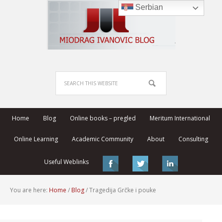
Serbian
Home
Blog
Online books – pregled
Meritum International
Online Learning
Academic Community
About
Consulting
Useful Weblinks
You are here:
Home
/
Blog
/
Tragedija Grčke i pouke