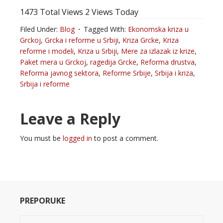
1473 Total Views
2 Views Today
Filed Under:
Blog
Tagged With:
Ekonomska kriza u
Grckoj
,
Grcka i reforme u Srbiji
,
Kriza Grcke
,
Kriza
reforme i modeli
,
Kriza u Srbiji
,
Mere za izlazak iz krize
,
Paket mera u Grckoj
,
ragedija Grcke
,
Reforma drustva
,
Reforma javnog sektora
,
Reforme Srbije
,
Srbija i kriza
,
Srbija i reforme
Leave a Reply
You must be
logged in
to post a comment.
PREPORUKE