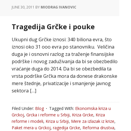
JUNE 30, 2011
BY
MIODRAG IVANOVIC
Tragedija Grčke i pouke
Ukupni dug Grčke iznosi: 340 biliona evra, što
iznosi oko 31 ooo evra po stanovniku. Veličina
duga je i osnovni razlog za traženje finansijske
podrške i novog zaduživanja da bi se obezbedilo
vraćanje duga do 2014. Da bi se obezbedila ta
vrsta podrške Grčka mora da donese drakonske
mere štednje, privatizacije i smanjenje javnog
sektora […]
Filed Under:
Blog
Tagged With:
Ekonomska kriza u
Grckoj
,
Grcka i reforme u Srbiji
,
Kriza Grcke
,
Kriza
reforme i modeli
,
Kriza u Srbiji
,
Mere za izlazak iz krize
,
Paket mera u Grckoj
,
ragedija Grcke
,
Reforma drustva
,