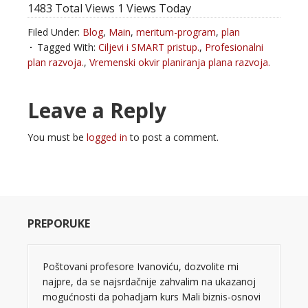
1483 Total Views
1 Views Today
Filed Under:
Blog
,
Main
,
meritum-program
,
plan
Tagged With:
Ciljevi i SMART pristup.
,
Profesionalni
plan razvoja.
,
Vremenski okvir planiranja plana razvoja.
Leave a Reply
You must be
logged in
to post a comment.
PREPORUKE
Poštovani profesore Ivanoviću, dozvolite mi
najpre, da se najsrdačnije zahvalim na ukazanoj
mogućnosti da pohadjam kurs Mali biznis-osnovi