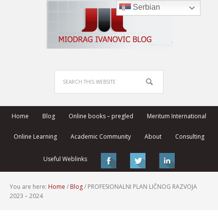
Serbian
Home
Blog
Online books – pregled
Meritum International
Online Learning
Academic Community
About
Consulting
Useful Weblinks
You are here:
Home
/
Blog
/
PROFESIONALNI PLAN LIČNOG RAZVOJA
2023 – 2024