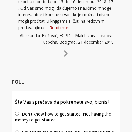
uspeha u periodu od 15 do 16 decembra 2018. 17
. Od Vas smo mogli da čujemo i naučimo mnoge
interesantne i korisne stvari, koje možda i nismo
mogli pročitati u knjigama ili čuti na redovnim
“”
predavanjima.…
Read more
Aleksandar Božović, ECPD – Mali biznis – osnove
uspeha. Beograd, 21 decembar 2018
Next
Slide
POLL
Šta Vas sprečava da pokrenete svoj biznis?
Don't know how to get started. Not having the
money to get started.