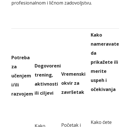
profesionalnom i ličnom zadovoljstvu.
Kako
nameravate
da
Potreba
prikažete ili
Dogovoreni
za
merite
Vremenski
trening,
učenjem
uspeh i
okvir za
aktivnosti
i/ili
očekivanja
završetak
ili ciljevi
razvojem
Kako ćete
Početak i
Kako