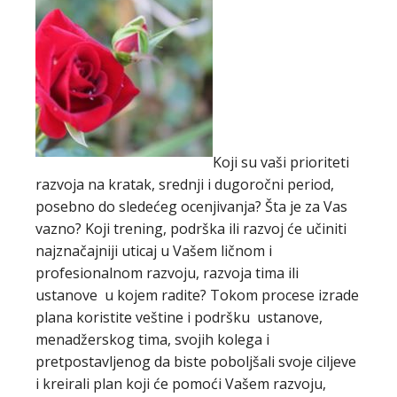
Koji su vaši prioriteti
razvoja na kratak, srednji i dugoročni period,
posebno do sledećeg ocenjivanja? Šta je za Vas
vazno? Koji trening, podrška ili razvoj će učiniti
najznačajniji uticaj u Vašem ličnom i
profesionalnom razvoju, razvoja tima ili
ustanove u kojem radite? Tokom procese izrade
plana koristite veštine i podršku ustanove,
menadžerskog tima, svojih kolega i
pretpostavljenog da biste poboljšali svoje ciljeve
i kreirali plan koji će pomoći Vašem razvoju,