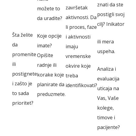
znati da ste
završetak
možete to
postigli svoj
aktivnosti. Da
da uradite?
cilj? Inikator
li proces, faze
Šta želite
Koje opcije
i aktivnosti
ili mera
da
imate?
imaju
uspeha.
promenite
Opišite
vremenske
ili
radnje ili
okvire koje
Analiza i
postignete
korake koje
treba
evaluacija
i zašto je
planirate da
identifikovati?
uticaja na
to sada
preduzmete.
Vas, Vaše
prioritet?
kolege,
timove i
pacijente?