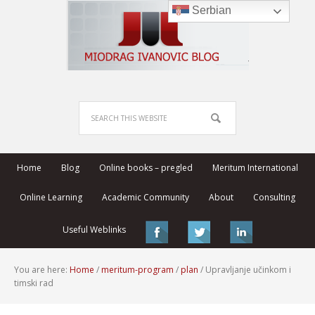
Serbian
Home
Blog
Online books – pregled
Meritum International
Online Learning
Academic Community
About
Consulting
Useful Weblinks
You are here:
Home
/
meritum-program
/
plan
/
Upravljanje učinkom i
timski rad