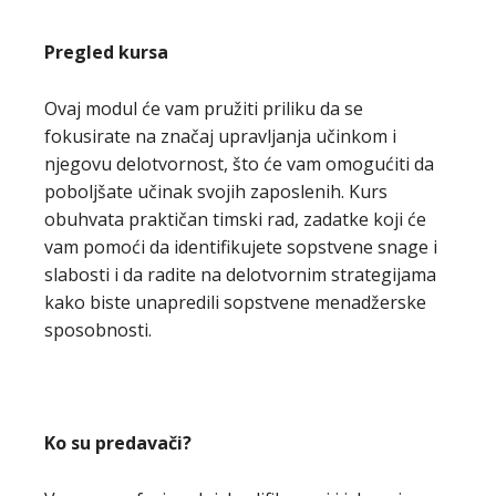
Pregled kursa
Ovaj modul će vam pružiti priliku da se
fokusirate na značaj upravljanja učinkom i
njegovu delotvornost, što će vam omogućiti da
poboljšate učinak svojih zaposlenih. Kurs
obuhvata praktičan timski rad, zadatke koji će
vam pomoći da identifikujete sopstvene snage i
slabosti i da radite na delotvornim strategijama
kako biste unapredili sopstvene menadžerske
sposobnosti.
Ko su predavači?