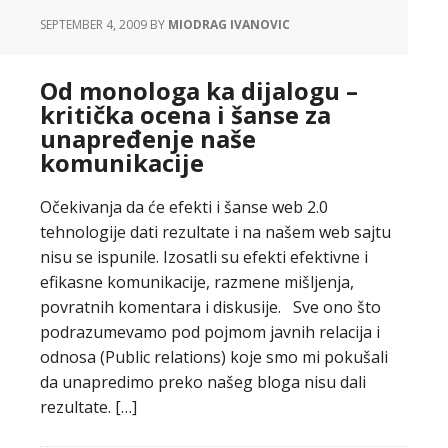
SEPTEMBER 4, 2009
BY
MIODRAG IVANOVIC
Od monologa ka dijalogu –
kritička ocena i šanse za
unapređenje naše
komunikacije
Očekivanja da će efekti i šanse web 2.0
tehnologije dati rezultate i na našem web sajtu
nisu se ispunile. Izosatli su efekti efektivne i
efikasne komunikacije, razmene mišljenja,
povratnih komentara i diskusije. Sve ono što
podrazumevamo pod pojmom javnih relacija i
odnosa (Public relations) koje smo mi pokušali
da unapredimo preko našeg bloga nisu dali
rezultate. […]