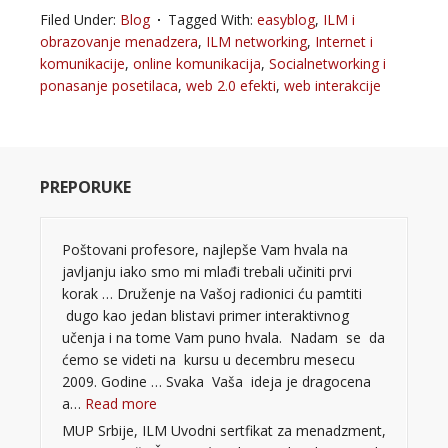
Filed Under:
Blog
Tagged With:
easyblog
,
ILM i
obrazovanje menadzera
,
ILM networking
,
Internet i
komunikacije
,
online komunikacija
,
Socialnetworking i
ponasanje posetilaca
,
web 2.0 efekti
,
web interakcije
PREPORUKE
Poštovani profesore, najlepše Vam hvala na
javljanju iako smo mi mlađi trebali učiniti prvi
korak … Druženje na Vašoj radionici ću pamtiti
dugo kao jedan blistavi primer interaktivnog
učenja i na tome Vam puno hvala. Nadam se da
ćemo se videti na kursu u decembru mesecu
2009. Godine … Svaka Vaša ideja je dragocena
“”
a…
Read more
MUP Srbije, ILM Uvodni sertfikat za menadzment,