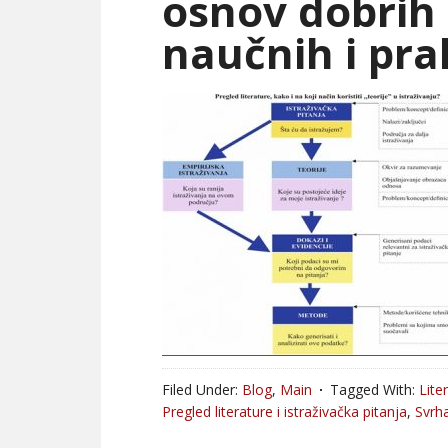
osnov dobrih 
naučnih i pra
Filed Under:
Blog
,
Main
Tagged With:
Lite
Pregled literature i istraživačka pitanja
,
Svrha