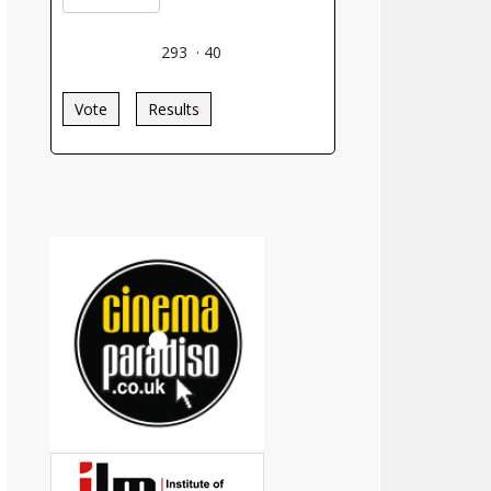
293
·
40
Vote
Results