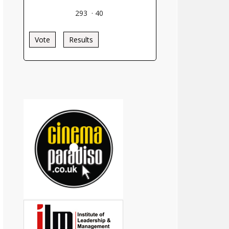
293
·
40
Vote
Results