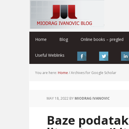
Home
Blog
Online books – pregled
Useful Weblinks
You are here:
Home
/
Archives for Google Scholar
MAY 18, 2022
BY
MIODRAG IVANOVIC
Baze podatak