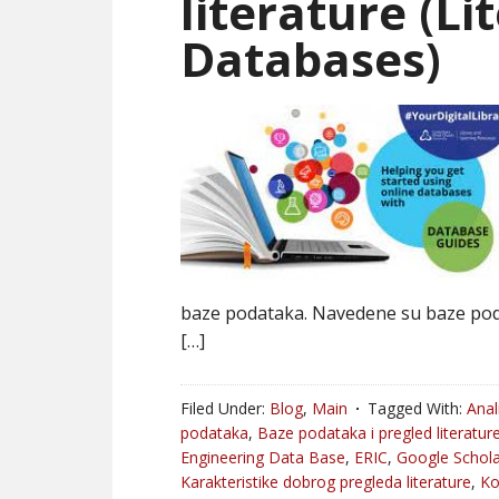
literature (L
Databases)
baze podataka. Navedene su baze pod
[…]
Filed Under:
Blog
,
Main
Tagged With:
Anal
podataka
,
Baze podataka i pregled literatur
Engineering Data Base
,
ERIC
,
Google Schola
Karakteristike dobrog pregleda literature
,
K