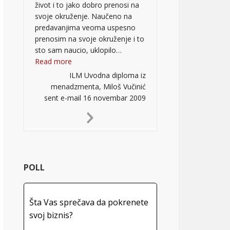
život i to jako dobro prenosi na
svoje okruženje. Naučeno na
predavanjima veoma uspesno
prenosim na svoje okruženje i to
sto sam naucio, uklopilo…
“”
Read more
ILM Uvodna diploma iz
menadzmenta, Miloš Vučinić
sent e-mail 16 novembar 2009
Next
Slide
POLL
Šta Vas sprečava da pokrenete
svoj biznis?