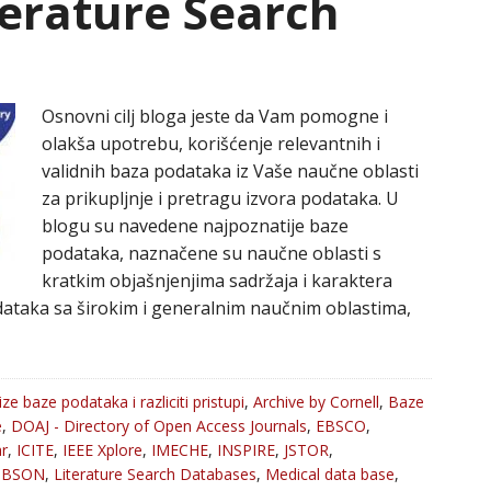
iterature Search
Osnovni cilj bloga jeste da Vam pomogne i
olakša upotrebu, korišćenje relevantnih i
validnih baza podataka iz Vaše naučne oblasti
za prikupljnje i pretragu izvora podataka. U
blogu su navedene najpoznatije baze
podataka, naznačene su naučne oblasti s
kratkim objašnjenjima sadržaja i karaktera
ataka sa širokim i generalnim naučnim oblastima,
ize baze podataka i razliciti pristupi
,
Archive by Cornell
,
Baze
e
,
DOAJ - Directory of Open Access Journals
,
EBSCO
,
r
,
ICITE
,
IEEE Xplore
,
IMECHE
,
INSPIRE
,
JSTOR
,
oBSON
,
Literature Search Databases
,
Medical data base
,