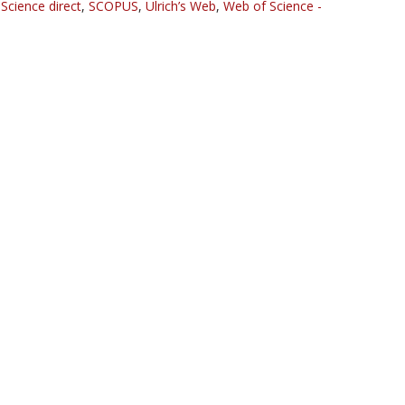
,
Science direct
,
SCOPUS
,
Ulrich’s Web
,
Web of Science -