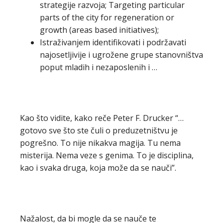
strategije razvoja; Targeting particular
parts of the city for regeneration or
growth (areas based initiatives);
Istraživanjem identifikovati i podržavati
najosetljivije i ugrožene grupe stanovništva
poput mladih i nezaposlenih i …
Kao što vidite, kako reče Peter F. Drucker “…
gotovo sve što ste čuli o preduzetništvu je
pogrešno. To nije nikakva magija. Tu nema
misterija. Nema veze s genima. To je disciplina,
kao i svaka druga, koja može da se nauči”.
Nažalost, da bi mogle da se nauče te