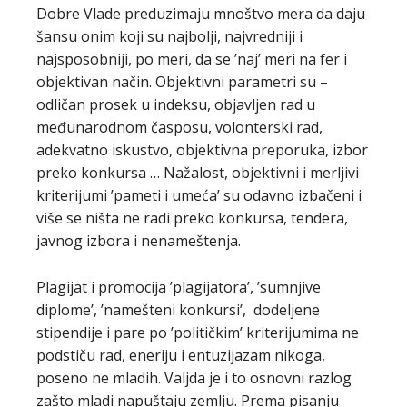
Dobre Vlade preduzimaju mnoštvo mera da daju
šansu onim koji su najbolji, najvredniji i
najsposobniji, po meri, da se ’naj’ meri na fer i
objektivan način. Objektivni parametri su –
odličan prosek u indeksu, objavljen rad u
međunarodnom časposu, volonterski rad,
adekvatno iskustvo, objektivna preporuka, izbor
preko konkursa … Nažalost, objektivni i merljivi
kriterijumi ’pameti i umeća’ su odavno izbačeni i
više se ništa ne radi preko konkursa, tendera,
javnog izbora i nenameštenja.
Plagijat i promocija ’plagijatora’, ’sumnjive
diplome’, ’namešteni konkursi’, dodeljene
stipendije i pare po ’političkim’ kriterijumima ne
podstiču rad, eneriju i entuzijazam nikoga,
poseno ne mladih. Valjda je i to osnovni razlog
zašto mladi napuštaju zemlju. Prema pisanju