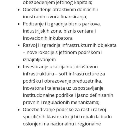
obezbeđenjem jeftinog kapitala;
Obezbeđenje atraktivnih domaćih i
inostranih izvora finansiranja;
Podizanje i izgradnja biznis parkova,
industrijskih zona, biznis centara i
inovacionih inkubatora;
Razvoj i izgradnja infrastrukturnih objekata
– nove lokacije s jeftinom podrškom i
iznajmljivanjem;
Investiranje u socijalnu i društevnu
infrastrukturu – soft infrastructure za
podršku i obrazovanje preduzetnika,
inovatora i talenata uz uspostavljanje
institucionalne podrške i jasno definisanih
pravnih i regulacionih mehanizama;
Obezbeđivanje podrške za rast i razvoj
specifičnih klastera koji bi trebali da budu
oslonjeni na nacionalnu i regionalne