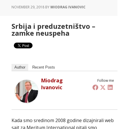
NOVEMBER 29, 2018
BY
MIODRAG IVANOVIC
Srbija i preduzetništvo –
zamke neuspeha
Author
Recent Posts
Miodrag
Follow me
Ivanovic
Kada smo sredinom 2008 godine dizajnirali web
sajt za Meritum International pitali smo