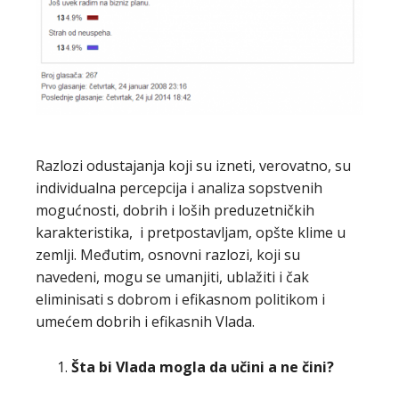
Razlozi odustajanja koji su izneti, verovatno, su
individualna percepcija i analiza sopstvenih
mogućnosti, dobrih i loših preduzetničkih
karakteristika, i pretpostavljam, opšte klime u
zemlji. Međutim, osnovni razlozi, koji su
navedeni, mogu se umanjiti, ublažiti i čak
eliminisati s dobrom i efikasnom politikom i
umećem dobrih i efikasnih Vlada.
Šta bi Vlada mogla da učini a ne čini?