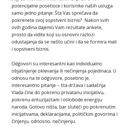
potencijalne posetioce i korisnike naših usluga
samo jedno pitanje: Šta Vas sprečava da
pokrenete svoj sopstveni biznis? Nakon svih
ovih godina dajemo Vam rezultate ankete,
prosto da vidite koji su osnovni razlozi
odustajanja da se nešto učini i da se formira mali
i sopstveni biznis.
Odgovori su interesantni kao individualno
objašnjenje oklevanja ili nečinjenja pojedinaca. U
odnosu na te odgovore, posebno je,
interesantno pitanje – šta država i sadašnja
Vlada čine do pokrenu privatanu inicijativu,
pokrenu entuzijaztam i oslobode energiju
naroda. Gotovo ništa, bar sluteći po pokrenutim
inicijativama, deklaracijama, političkim govorima i
činjenju, odnosno, nečinjenju.