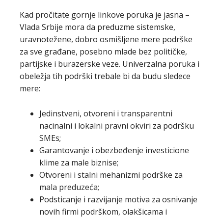
Kad pročitate gornje linkove poruka je jasna –
Vlada Srbije mora da preduzme sistemske,
uravnotežene, dobro osmišljene mere podrške
za sve građane, posebno mlade bez političke,
partijske i burazerske veze. Univerzalna poruka i
obeležja tih podrški trebale bi da budu sledece
mere:
Jedinstveni, otvoreni i transparentni
nacinalni i lokalni pravni okviri za podršku
SMEs;
Garantovanje i obezbeđenje investicione
klime za male biznise;
Otvoreni i stalni mehanizmi podrške za
mala preduzeća;
Podsticanje i razvijanje motiva za osnivanje
novih firmi podrškom, olakšicama i