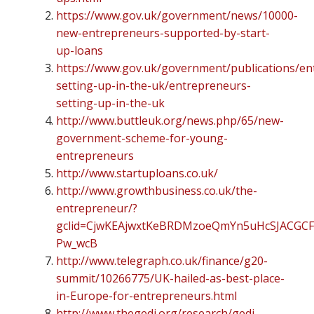
https://www.gov.uk/government/news/10000-
new-entrepreneurs-supported-by-start-
up-loans
https://www.gov.uk/government/publications/en
setting-up-in-the-uk/entrepreneurs-
setting-up-in-the-uk
http://www.buttleuk.org/news.php/65/new-
government-scheme-for-young-
entrepreneurs
http://www.startuploans.co.uk/
http://www.growthbusiness.co.uk/the-
entrepreneur/?
gclid=CjwKEAjwxtKeBRDMzoeQmYn5uHcSJACGC
Pw_wcB
http://www.telegraph.co.uk/finance/g20-
summit/10266775/UK-hailed-as-best-place-
in-Europe-for-entrepreneurs.html
http://www.thegedi.org/research/gedi-