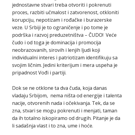
jednostavne stvari treba otvoriti i pokrenuti
proces, razbiti učmalost i zatvorenost, otkloniti
korupciju, nepotizam i rođačke i burazerske
veze. U Srbiji je to ograničenje i po tome je
podrška i razvoj preduzetništva – ČUDO! Veće
čudo i od toga je dominacija i promocija
neobrazovanih, sirovih i lenjih ljudi koji
individualni interes i patriotizam identifikuju sa
svojim ličnim. Jedini kriterijum i mera uspeha je
pripadnost Vođi i partiji.
Dok se ne otklone ta dva čuda, koja danas
vladaju Srbijom, nema ništa od energije i talenta
nacije, otvorenih nada i očekivanja. Tek, da se
zna, stvari se mogu pokrenuti i menjati, taman
da ih totalno iskopiramo od drugih. Pitanje je da
li sadašnja vlast i to zna, ume i hoće.