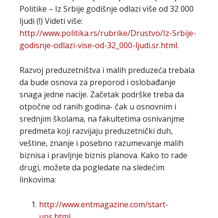
Politike – Iz Srbije godišnje odlazi više od 32 000
ljudi (!) Videti više:
http://www.politika.rs/rubrike/Drustvo/Iz-Srbije-
godisnje-odlazi-vise-od-32_000-ljudi.sr.html
.
Razvoj preduzetništva i malih preduzeća trebala
da bude osnova za preporod i oslobađanje
snaga jedne nacije. Začetak podrške treba da
otpočne od ranih godina- čak u osnovnim i
srednjim školama, na fakultetima osnivanjme
predmeta koji razvijaju preduzetnički duh,
veštine, znanje i posebno razumevanje malih
biznisa i pravljnje biznis planova. Kako to rade
drugi, možete da pogledate na sledećim
linkovima:
http://www.entmagazine.com/start-
ups.html