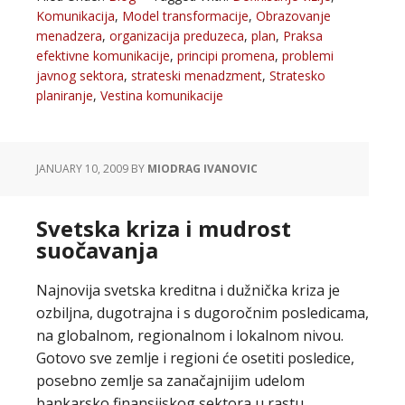
Komunikacija
,
Model transformacije
,
Obrazovanje
menadzera
,
organizacija preduzeca
,
plan
,
Praksa
efektivne komunikacije
,
principi promena
,
problemi
javnog sektora
,
strateski menadzment
,
Stratesko
planiranje
,
Vestina komunikacije
JANUARY 10, 2009
BY
MIODRAG IVANOVIC
Svetska kriza i mudrost
suočavanja
Najnovija svetska kreditna i dužnička kriza je
ozbiljna, dugotrajna i s dugoročnim posledicama,
na globalnom, regionalnom i lokalnom nivou.
Gotovo sve zemlje i regioni će osetiti posledice,
posebno zemlje sa zanačajnijim udelom
bankarsko finansijskog sektora u rastu