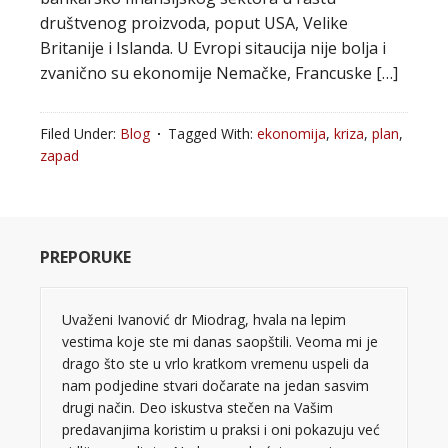
društvenog proizvoda, poput USA, Velike
Britanije i Islanda. U Evropi sitaucija nije bolja i
zvanično su ekonomije Nemačke, Francuske […]
Filed Under:
Blog
Tagged With:
ekonomija
,
kriza
,
plan
,
zapad
PREPORUKE
Uvaženi Ivanović dr Miodrag, hvala na lepim
vestima koje ste mi danas saopštili. Veoma mi je
drago što ste u vrlo kratkom vremenu uspeli da
nam podjedine stvari dočarate na jedan sasvim
drugi način. Deo iskustva stečen na Vašim
predavanjima koristim u praksi i oni pokazuju već