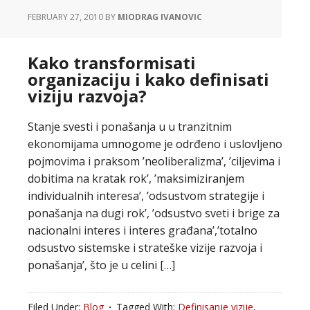
FEBRUARY 27, 2010
BY
MIODRAG IVANOVIC
Kako transformisati
organizaciju i kako definisati
viziju razvoja?
Stanje svesti i ponašanja u u tranzitnim
ekonomijama umnogome je odrđeno i uslovljeno
pojmovima i praksom ’neoliberalizma’, ’ciljevima i
dobitima na kratak rok’, ’maksimiziranjem
individualnih interesa’, ’odsustvom strategije i
ponašanja na dugi rok’, ’odsustvo sveti i brige za
nacionalni interes i interes građana’,’totalno
odsustvo sistemske i strateške vizije razvoja i
ponašanja’, što je u celini […]
Filed Under:
Blog
Tagged With:
Definisanje vizije
,