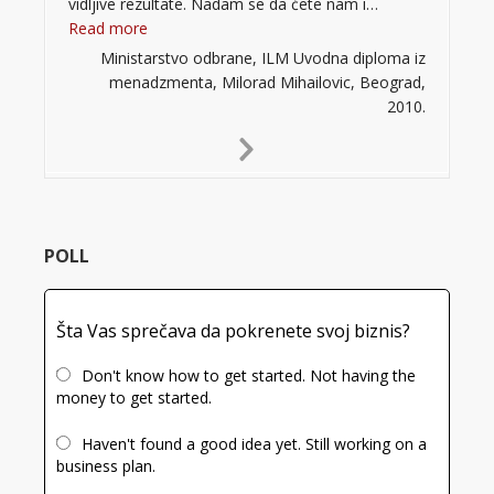
vidljive rezultate. Nadam se da ćete nam i…
“”
Read more
Ministarstvo odbrane, ILM Uvodna diploma iz
menadzmenta, Milorad Mihailovic, Beograd,
2010.
Next
Slide
POLL
Šta Vas sprečava da pokrenete svoj biznis?
Don't know how to get started. Not having the
money to get started.
Haven't found a good idea yet. Still working on a
business plan.