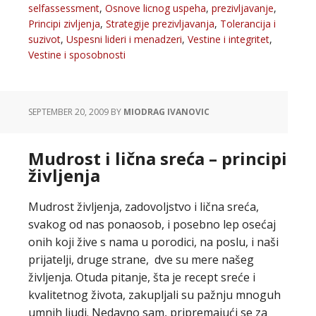
selfassessment
,
Osnove licnog uspeha
,
prezivljavanje
,
Principi zivljenja
,
Strategije prezivljavanja
,
Tolerancija i
suzivot
,
Uspesni lideri i menadzeri
,
Vestine i integritet
,
Vestine i sposobnosti
SEPTEMBER 20, 2009
BY
MIODRAG IVANOVIC
Mudrost i lična sreća – principi
življenja
Mudrost življenja, zadovoljstvo i lična sreća,
svakog od nas ponaosob, i posebno lep osećaj
onih koji žive s nama u porodici, na poslu, i naši
prijatelji, druge strane, dve su mere našeg
življenja. Otuda pitanje, šta je recept sreće i
kvalitetnog života, zakupljali su pažnju mnoguh
umnih ljudi. Nedavno sam, pripremajući se za