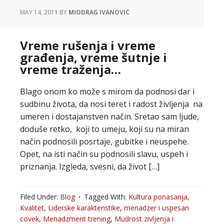
MAY 14, 2011
BY
MIODRAG IVANOVIC
Vreme rušenja i vreme
građenja, vreme šutnje i
vreme traženja…
Blago onom ko može s mirom da podnosi dar i
sudbinu života, da nosi teret i radost življenja na
umeren i dostajanstven način. Sretao sam ljude,
doduše retko, koji to umeju, koji su na miran
način podnosili posrtaje, gubitke i neuspehe.
Opet, na isti način su podnosili slavu, uspeh i
priznanja. Izgleda, svesni, da život […]
Filed Under:
Blog
Tagged With:
Kultura ponasanja
,
Kvalitet
,
Liderske karakteristike
,
menadzer i uspesan
covek
,
Menadzment trening
,
Mudrost zivljenja i