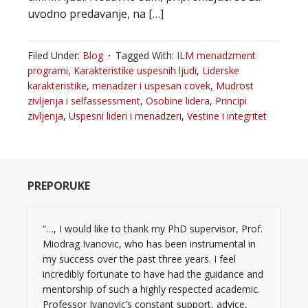
uvodno predavanje, na […]
Filed Under:
Blog
Tagged With:
ILM menadzment
programi
,
Karakteristike uspesnih ljudi
,
Liderske
karakteristike
,
menadzer i uspesan covek
,
Mudrost
zivljenja i selfassessment
,
Osobine lidera
,
Principi
zivljenja
,
Uspesni lideri i menadzeri
,
Vestine i integritet
PREPORUKE
“…, I would like to thank my PhD supervisor, Prof.
Miodrag Ivanovic, who has been instrumental in
my success over the past three years. I feel
incredibly fortunate to have had the guidance and
mentorship of such a highly respected academic.
Professor Ivanovic’s constant support, advice,