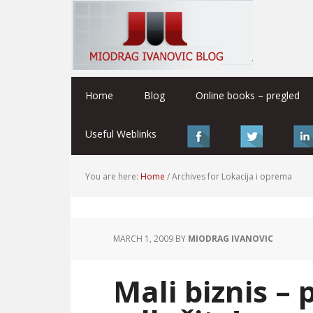
Home
Blog
Online books – pregled
Useful Weblinks
You are here:
Home
/
Archives for Lokacija i oprema
MARCH 1, 2009
BY
MIODRAG IVANOVIC
Mali biznis – 