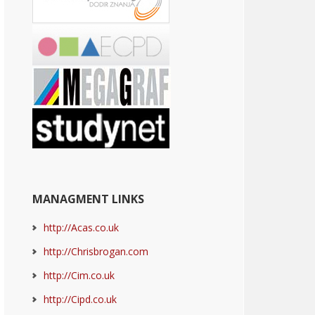
MANAGMENT LINKS
http://Acas.co.uk
http://Chrisbrogan.com
http://Cim.co.uk
http://Cipd.co.uk