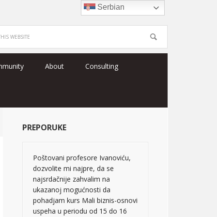
Serbian
mmunity
About
Consulting
PREPORUKE
Poštovani profesore Ivanoviću,
dozvolite mi najpre, da se
najsrdačnije zahvalim na
ukazanoj mogućnosti da
pohadjam kurs Mali biznis-osnovi
uspeha u periodu od 15 do 16