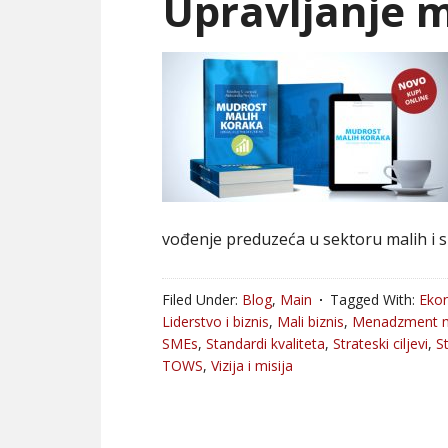
Upravljanje 
vođenje preduzeća u sektoru malih i s
Filed Under:
Blog
,
Main
Tagged With:
Ekon
Liderstvo i biznis
,
Mali biznis
,
Menadzment m
SMEs
,
Standardi kvaliteta
,
Strateski ciljevi
,
S
TOWS
,
Vizija i misija