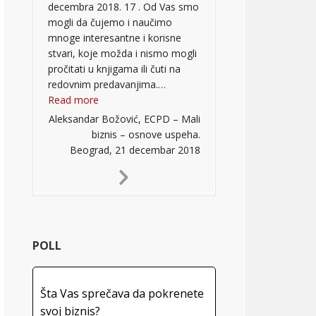
decembra 2018. 17 . Od Vas smo
mogli da čujemo i naučimo
mnoge interesantne i korisne
stvari, koje možda i nismo mogli
pročitati u knjigama ili čuti na
redovnim predavanjima.…
“”
Read more
Aleksandar Božović, ECPD – Mali
biznis – osnove uspeha.
Beograd, 21 decembar 2018
Next
Slide
POLL
Šta Vas sprečava da pokrenete
svoj biznis?