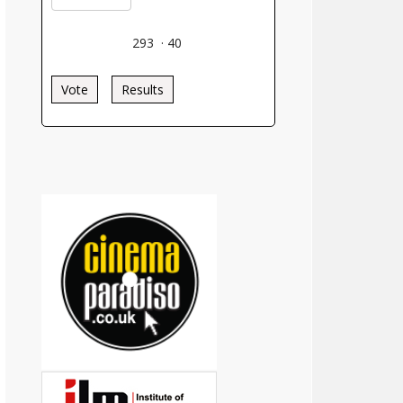
293
·
40
Vote
Results