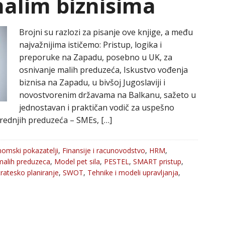
malim biznisima
Brojni su razlozi za pisanje ove knjige, a među
najvažnijima ističemo: Pristup, logika i
preporuke na Zapadu, posebno u UK, za
osnivanje malih preduzeća, Iskustvo vođenja
biznisa na Zapadu, u bivšoj Jugoslaviji i
novostvorenim državama na Balkanu, sažeto u
jednostavan i praktičan vodič za uspešno
rednjih preduzeća – SMEs, […]
omski pokazatelji
,
Finansije i racunovodstvo
,
HRM
,
alih preduzeca
,
Model pet sila
,
PESTEL
,
SMART pristup
,
tratesko planiranje
,
SWOT
,
Tehnike i modeli upravljanja
,