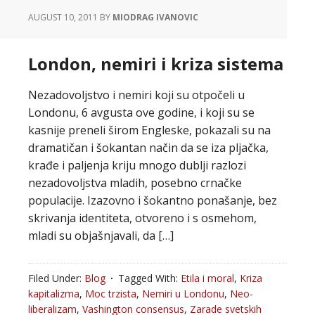
AUGUST 10, 2011
BY
MIODRAG IVANOVIC
London, nemiri i kriza sistema
Nezadovoljstvo i nemiri koji su otpočeli u
Londonu, 6 avgusta ove godine, i koji su se
kasnije preneli širom Engleske, pokazali su na
dramatičan i šokantan način da se iza pljačka,
krađe i paljenja kriju mnogo dublji razlozi
nezadovoljstva mladih, posebno crnačke
populacije. Izazovno i šokantno ponašanje, bez
skrivanja identiteta, otvoreno i s osmehom,
mladi su objašnjavali, da […]
Filed Under:
Blog
Tagged With:
Etila i moral
,
Kriza
kapitalizma
,
Moc trzista
,
Nemiri u Londonu
,
Neo-
liberalizam
,
Vashington consensus
,
Zarade svetskih