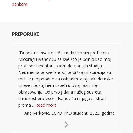
bankara
PREPORUKE
“Duboku zahvalnost želim da izrazim profesoru
Miodragu Ivanoviću za sve što je učinio kao moj
profesor i mentor tokom doktorskih studija.
Neizmerna posvećenost, podrška i inspiracija su
mi bile neophodne da ostvarim svoje akademske
ciljeve i postignem uspeh u ovoj fazi mog
obrazovanja. Od prvog dana našeg susreta,
stručnost profesora Ivanovića i njegova strast
“”
prema…
Read more
Ana Mirkovic, ECPD PhD student, 2023. godina
Next