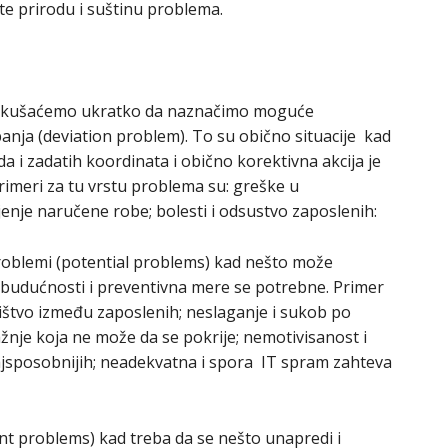
e prirodu i suštinu problema.
pokušaćemo ukratko da naznačimo moguće
nja (deviation problem). To su obično situacije kad
 i zadatih koordinata i obično korektivna akcija je
rimeri za tu vrstu problema su: greške u
jenje naručene robe; bolesti i odsustvo zaposlenih:
 problemi (potential problems) kad nešto može
 budućnosti i preventivna mere se potrebne. Primer
ništvo između zaposlenih; neslaganje i sukob po
ražnje koja ne može da se pokrije; nemotivisanost i
ajsposobnijih; neadekvatna i spora IT spram zahteva
 problems) kad treba da se nešto unapredi i