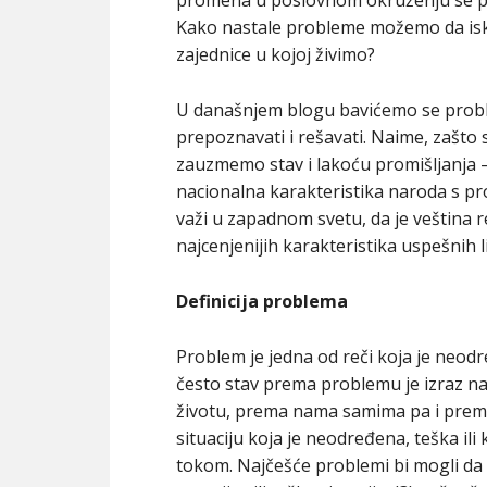
Kako nastale probleme možemo da isko
zajednice u kojoj živimo?
U današnjem blogu bavićemo se proble
prepoznavati i rešavati. Naime, zašto
zauzmemo stav i lakoću promišljanja 
nacionalna karakteristika naroda s pros
važi u zapadnom svetu, da je veština r
najcenjenijih karakteristika uspešnih 
Definicija problema
Problem je jedna od reči koja je neodr
često stav prema problemu je izraz n
životu, prema nama samima pa i prema
situaciju koja je neodređena, teška ili
tokom. Najčešće problemi bi mogli da s