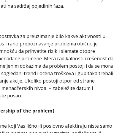
ti na sadržaj pojedinih faza.
ostavka za preuzimanje bilo kakve aktivnosti u
os i rano prepoznavanje problema obično je
nošću da prihvatite rizik i slamate otopre
 nenadane promene. Mera radikalnosti i rešenost da
meljenim dokazima da problem postoji i da se mora
 sagledani trend i ocena troškova i gubitaka trebali
nje akcije. Ukoliko postoji otpor od strane
ih menadžerskih nivoa – zabeležite datum i
ate posao.
ership of the problem)
me koji Vas lično ili poslovno afektiraju niste samo