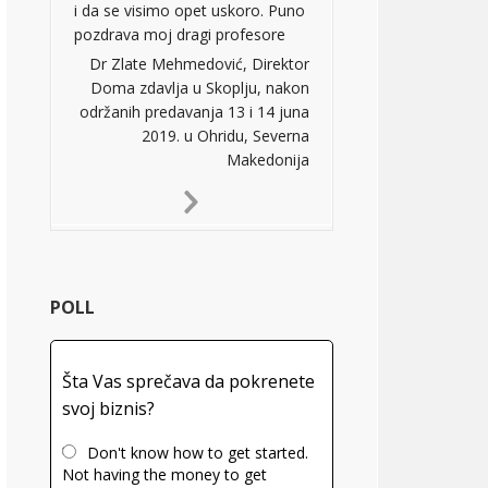
i da se visimo opet uskoro. Puno
pozdrava moj dragi profesore
Dr Zlate Mehmedović, Direktor
Doma zdavlja u Skoplju, nakon
održanih predavanja 13 i 14 juna
2019. u Ohridu, Severna
Makedonija
Next
Slide
POLL
Šta Vas sprečava da pokrenete
svoj biznis?
Don't know how to get started.
Not having the money to get