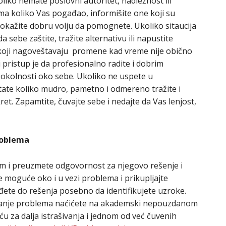
liko nemate poslovni autoritet, nadležnost ili
a koliko Vas pogađao, informišite one koji su
pokažite dobru volju da pomognete. Ukoliko sitaucija
 sebe zaštite, tražite alternativu ili napustite
’ koji nagoveštavaju promene kad vreme nije obično
 pristup je da profesionalno radite i dobrim
 okolnosti oko sebe. Ukoliko ne uspete u
tate koliko mudro, pametno i odmereno tražite i
ret. Zapamtite, čuvajte sebe i nedajte da Vas lenjost,
roblema
em i preuzmete odgovornost za njegovo rešenje i
je moguće oko i u vezi problema i prikupljajte
ete do rešenja posebno da identifikujete uzroke.
vanje problema naćićete na akademski nepouzdanom
u za dalja istrašivanja i jednom od već čuvenih