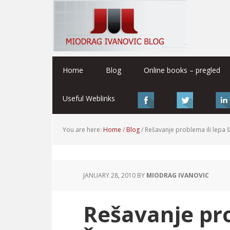
Home
Blog
Online books – pregled
Useful Weblinks
You are here:
Home
/
Blog
/
Rešavanje problema ili lepa š
JANUARY 28, 2010
BY
MIODRAG IVANOVIC
Rešavanje pro