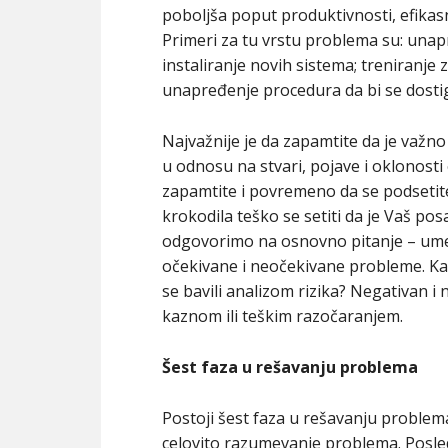
poboljša poput produktivnosti, efikas
Primeri za tu vrstu problema su: unap
instaliranje novih sistema; treniranje
unapređenje procedura da bi se dostigli
Najvažnije je da zapamtite da je važno
u odnosu na stvari, pojave i oklonost
zapamtite i povremeno da se podsetit
krokodila teško se setiti da je Vaš po
odgovorimo na osnovno pitanje – umemo
očekivane i neočekivane probleme. Kad 
se bavili analizom rizika? Negativan 
kaznom ili teškim razočaranjem.
Šest faza u rešavanju problema
Postoji šest faza u rešavanju problema
celovito razumevanje problema. Posled