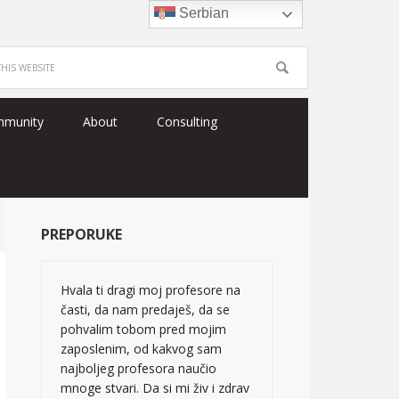
Serbian
mmunity
About
Consulting
PREPORUKE
Hvala ti dragi moj profesore na
časti, da nam predaješ, da se
pohvalim tobom pred mojim
zaposlenim, od kakvog sam
najboljeg profesora naučio
mnoge stvari. Da si mi živ i zdrav