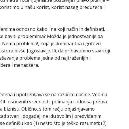
ristimo u našu korist, korist naseg preduzeća i
mima odnosno kako i na koji način ih definisati,
 se baviti problemima? Možda je jednostvanije da
– Nema problema!, koja je dominantna i gotovo
tora bivše Jugoslavije. Ili, da prihavtimno stav koji
ešavanja problema jedna od najtraženijih i
lidera i menadžera.
eđena i upotrebljava se na različite načine. Veoma
aših osnovnih vrednosti, poimanja i odnosa prema
 biznisu. Obično, s tom rečju objašnjavamo
 kad stvari i događaji ne idu svojim i predviđenim
e definišu kao (1) nešto što je teško razumeti; (2)