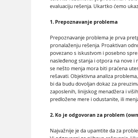
evaluaciju rešenja. Ukartko ćemo ukaza
1. Prepoznavanje problema
Prepoznavanje problema je prva pretp
pronalaženju rešenja. Proaktivan odn
povezano s iskustvom i posebno sprem
nasleđenog stanja i otpora na nove i
se nešto menja mora biti praćena ute
rešavati. Objektivna analiza problema,
bi da budu dovoljan dokaz za preuzima
zaposlenih, linijskog menadžera i viš
predložene mere i odustanite, ili menj
2. Ko je odgovoran za problem (own
Najvažnije je da upamtite da za proble