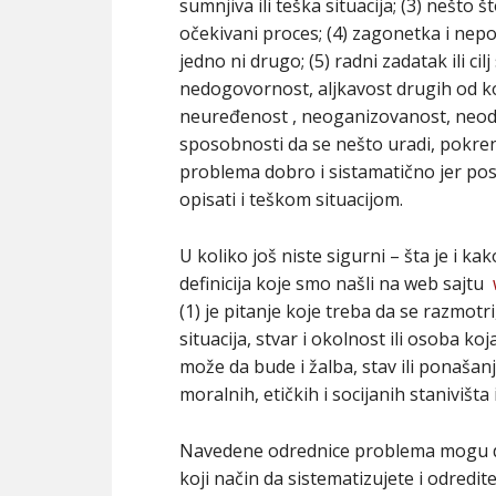
sumnjiva ili teška situacija; (3) nešto š
očekivani proces; (4) zagonetka i nepo
jedno ni drugo; (5) radni zadatak ili cilj
nedogovornost, aljkavost drugih od koj
neuređenost , neoganizovanost, neodgo
sposobnosti da se nešto uradi, pokrene
problema dobro i sistamatično jer po
opisati i teškom situacijom.
U koliko još niste sigurni – šta je i 
definicija koje smo našli na web sajtu
(1) je pitanje koje treba da se razmotri
situacija, stvar i okolnost ili osoba ko
može da bude i žalba, stav ili ponašanj
moralnih, etičkih i socijanih stanivišta 
Navedene odrednice problema mogu da 
koji način da sistematizujete i odredi