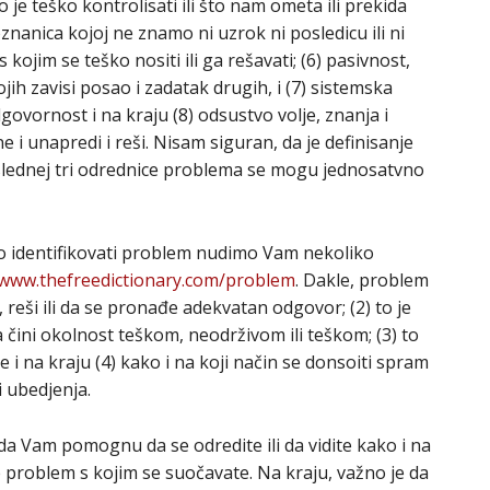
to je teško kontrolisati ili što nam ometa ili prekida
znanica kojoj ne znamo ni uzrok ni posledicu ili ni
 s kojim se teško nositi ili ga rešavati; (6) pasivnost,
ih zavisi posao i zadatak drugih, i (7) sistemska
vornost i na kraju (8) odsustvo volje, znanja i
 i unapredi i reši. Nisam siguran, da je definisanje
slednej tri odrednice problema se mogu jednosatvno
kako identifikovati problem nudimo Vam nekoliko
www.thefreedictionary.com/problem
. Dakle, problem
, reši ili da se pronađe adekvatan odgovor; (2) to je
ja čini okolnost teškom, neodrživom ili teškom; (3) to
e i na kraju (4) kako i na koji način se donsoiti spram
i ubedjenja.
Vam pomognu da se odredite ili da vidite kako i na
te problem s kojim se suočavate. Na kraju, važno je da