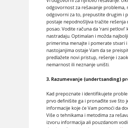
Vi odgovorni za njihovo rešavanje. Uko
odgovornost za rešavanje problema, m
odgovorni za to, prepustite drugim i 
postaje nepodnošljiva tražite rešenja da
posao. Vodite računa da ’rani petlovi
nastradaju. Optimalan i možda najbolji
primerima menajte i pomerate stvari i
nastojanjima ostaje Vam da se preispi
predlažete novi pristup, rešenje i zaok
nemarnost ili neznanje uništi.
3. Razumevanje (undertsanding) p
Kad prepoznate i identifikujete probl
prvo definišite ga i pronađite sve što 
informacije koje će Vam pomoći da dođ
Više o tehnikama i metodima za reša
izvoru informacija ali pouzdanom vodić