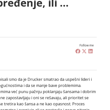
ređenje, ili …
Follow me
sali smo da je Drucker smatrao da uspešni lideri i
ogućnostima i da se manje bave problemima.
lemima već punu pažnju poklanjaju šansama i dobrim
zapostavljaju i oni se rešavaju, ali prioritet se
 tretira kao šansa a ne kao opasnost. Proces
atra i ocenjuje ali se postavlja i pravo pitanje –