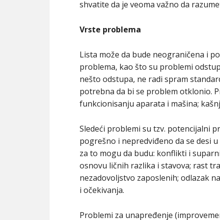
shvatite da je veoma važno da razumet
Vrste problema
Lista može da bude neograničena i 
problema, kao što su problemi odstupa
nešto odstupa, ne radi spram standarda
potrebna da bi se problem otklonio. P
funkcionisanju aparata i mašina; kašn
Sledeći problemi su tzv. potencijalni
pogrešno i nepredviđeno da se desi u
za to mogu da budu: konflikti i supar
osnovu ličnih razlika i stavova; rast t
nezadovoljstvo zaposlenih; odlazak n
i očekivanja.
Problemi za unapređenje (improvement