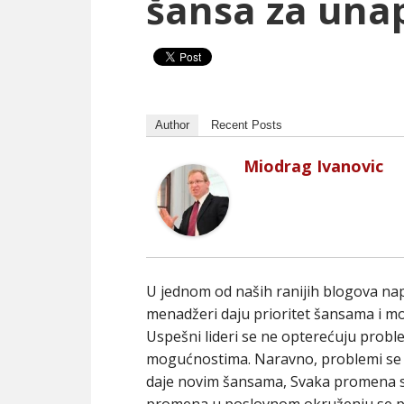
šansa za unap
Author
Recent Posts
Miodrag Ivanovic
U jednom od naših ranijih blogova napi
menadžeri daju prioritet šansama i m
Uspešni lideri se ne opterećuju prob
mogućnostima. Naravno, problemi se ne 
daje novim šansama, Svaka promena se
promena u poslovnom okruženju se posm