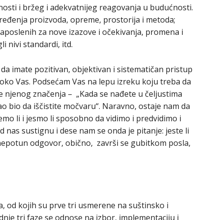
nosti i bržeg i adekvatnijeg reagovanja u budućnosti.
ređenja proizvoda, opreme, prostorija i metoda;
 zaposlenih za nove izazove i očekivanja, promena i
 nivi standardi, itd.
 da imate pozitivan, objektivan i sistematičan pristup
i oko Vas. Podsećam Vas na lepu izreku koju treba da
e njenog značenja – „Kada se nađete u čeljustima
sao bio da iščistite močvaru“. Naravno, ostaje nam da
 li i jesmo li sposobno da vidimo i predvidimo i
nas sustignu i dese nam se onda je pitanje: jeste li
i nepotun odgovor, obično, završi se gubitkom posla,
, od kojih su prve tri usmerene na suštinsko i
nje tri faze se odnose na izbor, implementaciju i