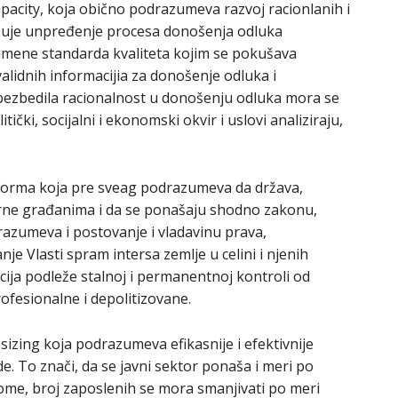
apacity, koja obično podrazumeva razvoj racionlanih i
jučuje unpređenje procesa donošenja odluka
rimene standarda kvaliteta kojim se pokušava
 validnih informacijia za donošenje odluka i
bezbedila racionalnost u donošenju odluka mora se
itički, socijalni i ekonomski okvir i uslovi analiziraju,
reforma koja pre sveag podrazumeva da država,
vorne građanima i da se ponašaju shodno zakonu,
razumeva i postovanje i vladavinu prava,
je Vlasti spram intersa zemlje u celini i njenih
cija podleže stalnoj i permanentnoj kontroli od
rofesionalne i depolitizovane.
wnsizing koja podrazumeva efikasnije i efektivnije
 To znači, da se javni sektor ponaša i meri po
ome, broj zaposlenih se mora smanjivati po meri