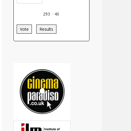
293
·
40
Vote
Results