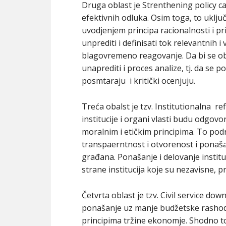
Druga oblast je Strenthening policy c
efektivnih odluka. Osim toga, to ukl
uvodjenjem principa racionalnosti i p
unprediti i definisati tok relevantnih i
blagovremeno reagovanje. Da bi se o
unaprediti i proces analize, tj. da se pol
posmtaraju i kritički ocenjuju.
Treća obalst je tzv. Institutionalna 
institucije i organi vlasti budu odgo
moralnim i etičkim principima. To pod
transpaerntnost i otvorenost i ponašan
građana. Ponašanje i delovanje institu
strane institucija koje su nezavisne, p
Četvrta oblast je tzv. Civil service do
ponašanje uz manje budžetske rashode.
principima tržine ekonomje. Shodno t