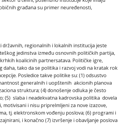
e običnih građana su primer neuređenosti,
ržavnih, regionalnih i lokalnih institucija jeste
teškog jedinstva između osnovnih političkih partija,
 krhkih koalicinih partnersatava. Političke igre,
 daha, tako da se politika i razvoj vodi na kratak rok
epcije. Posledice takve politike su: (1) odsustvo
inantnost generalnih i uopštenih akcionih planova
izaciona struktura; (4) donošenje odluka je često
eno; (5) slaba i neadekvatna kadrovska politika dovela
, motivisani i nisu priprelmljeni za nove izazove,
ma, tj. elektronskom vođenju poslova; (6) programi i
zajnirani, i konačno (7) izvršenje i obavljanje poslova