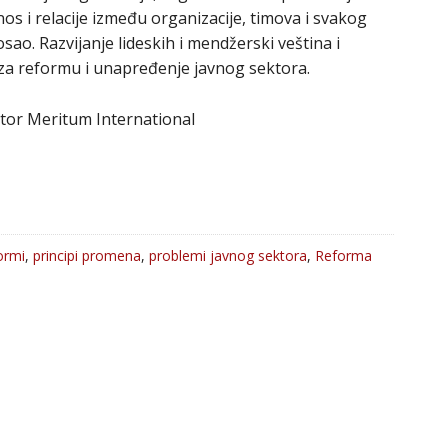
s i relacije između organizacije, timova i svakog
ao. Razvijanje lideskih i mendžerski veština i
za reformu i unapređenje javnog sektora.
tor Meritum International
ormi
,
principi promena
,
problemi javnog sektora
,
Reforma