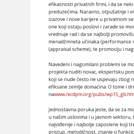
efikasnosti privatnih firmi, i da se n
preduzećima. Naravno, otpušatnje i vi
izazove i nove karijere u privatnom s
one koji ostaju poslovi i zarade se mo
vrednuje rad i da se najbolji promoviš
menadžmneta učinaka (performance ma
(appraisal scheme), te promociju i nagr
Navedeni i nagomilani problemi se mo
projekta nuditi novac, ekspertsku po
koji se nude često ne uspevaju zbog n
efiksane zemlje domaćina. O tome i dr
na
www./ecdpm.org/pubs/wp15_gb.ht
Jednostavna poruka jeste, da se za mo
u našim uslovima i u javnom sektoru, 
najviđenije i najbolje zaposlene koji 
pristup, metodičnost, znanje o funkci