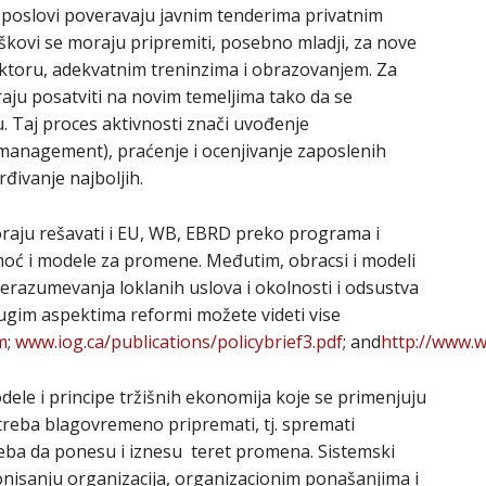
eki poslovi poveravaju javnim tenderima privatnim
škovi se moraju pripremiti, posebno mladji, za nove
ektoru, adekvatnim treninzima i obrazovanjem. Za
raju posatviti na novim temeljima tako da se
u. Taj proces aktivnosti znači uvođenje
nagement), praćenje i ocenjivanje zaposlenih
đivanje najboljih.
raju rešavati i EU, WB, EBRD preko programa i
moć i modele za promene. Međutim, obracsi i modeli
erazumevanja loklanih uslova i okolnosti i odsustva
ugim aspektima reformi možete videti vise
m
;
www.iog.ca/publications/policybrief3.pdf
; and
http://www.
dele i principe tržišnih ekonomija koje se primenjuju
treba blagovremeno pripremati, tj. spremati
treba da ponesu i iznesu teret promena. Sistemski
onisanju organizacija, organizacionim ponašanjima i