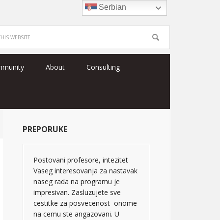
Serbian
mmunity
About
Consulting
PREPORUKE
Postovani profesore, intezitet
Vaseg interesovanja za nastavak
naseg rada na programu je
impresivan. Zasluzujete sve
cestitke za posvecenost onome
na cemu ste angazovani. U