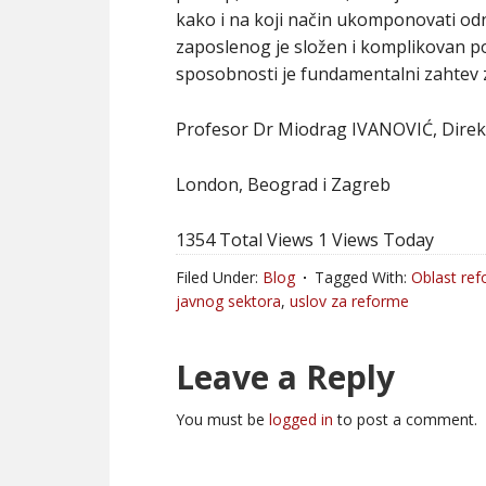
kako i na koji način ukomponovati odno
zaposlenog je složen i komplikovan pos
sposobnosti je fundamentalni zahtev 
Profesor Dr Miodrag IVANOVIĆ, Direk
London, Beograd i Zagreb
1354 Total Views
1 Views Today
Filed Under:
Blog
Tagged With:
Oblast ref
javnog sektora
,
uslov za reforme
Leave a Reply
You must be
logged in
to post a comment.