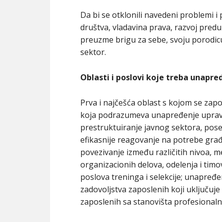
Da bi se otklonili navedeni problemi i
društva, vladavina prava, razvoj predu
preuzme brigu za sebe, svoju porodicu 
sektor.
Oblasti i poslovi koje treba unapred
Prva i najčešća oblast s kojom se zapo
koja podrazumeva unapređenje upravlja
prestruktuiranje javnog sektora, pose
efikasnije reagovanje na potrebe građa
povezivanje između različitih nivoa, 
organizacionih delova, odelenja i timo
poslova treninga i selekcije; unapređ
zadovoljstva zaposlenih koji uključuje
zaposlenih sa stanovišta profesionalne