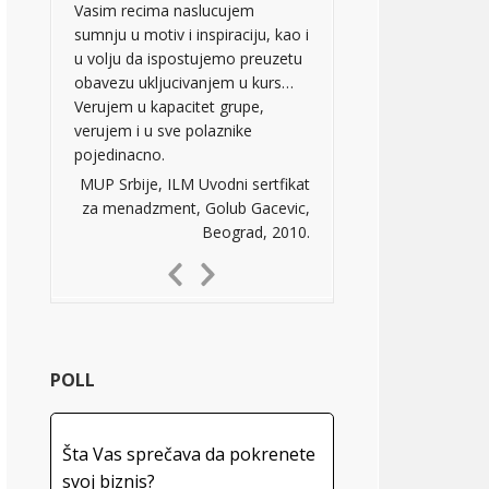
Vasim recima naslucujem
sumnju u motiv i inspiraciju, kao i
u volju da ispostujemo preuzetu
obavezu ukljucivanjem u kurs…
Verujem u kapacitet grupe,
verujem i u sve polaznike
pojedinacno.
MUP Srbije, ILM Uvodni sertfikat
za menadzment, Golub Gacevic,
Beograd, 2010.
Previous
Next
Slide
Slide
POLL
Šta Vas sprečava da pokrenete
svoj biznis?