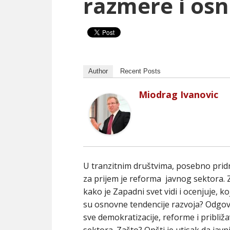
razmere i os
Author
Recent Posts
Miodrag Ivanovic
U tranzitnim društvima, posebno pridr
za prijem je reforma
javnog sektora. Z
kako je Zapadni svet vidi i ocenjuje, koj
su osnovne tendencije razvoja? Odgov
sve demokratizacije, reforme i pribli
sektora. Zašto? Opšti je utisak da javn