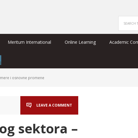
Meritum International
Online Learning
Academic Co
azmere i osnovne promene
LEAVE A COMMENT
og sektora –