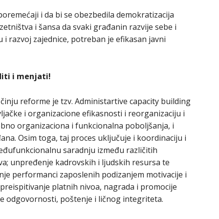
 poremećaji i da bi se obezbedila demokratizacija
zetništva i šansa da svaki građanin razvije sebe i
i razvoj zajednice, potreban je efikasan javni
iti i menjati!
činju reforme je tzv. Administartive capacity building
čke i organizacione efikasnosti i reorganizaciju i
bno organizaciona i funkcionalna poboljšanja, i
na. Osim toga, taj proces uključuje i koordinaciju i
međufunkcionalnu saradnju između različitih
va; unpređenje kadrovskih i ljudskih resursa te
enje performanci zaposlenih podizanjem motivacije i
 preispitivanje platnih nivoa, nagrada i promocije
 odgovornosti, poštenje i ličnog integriteta.