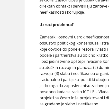
direktan kontakt i servisiraju zahtev
neefikasnosti i korupcije.
Uzroci problema?
Zametak i osnovni uzrok neefikasnosti d
odsustvo političkog konzensusa i stra
koje dovode do podele resora i vlasti i
podele i partnerstva su obično kratkog
i bez jedinstvene opšteprihvaćene konc
strateških razvojnih planova; (2) dom
razvoja; (3) slaba i neefikasnea organ
iracionalno i partijsko-politički oboj
je do toga da zaposleni nisu zadovoljni
posebno kada se radi o ICT i E – Vlada
projekti su često loše projektovani i di
za građane je slabo i neefikasno.