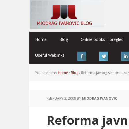
Home
Blog
Online books – pregled
Useful Weblinks
You are here:
Home
/
Blog
/
Reforma javnog sektora – r
FEBRUARY 3, 2009
BY
MIODRAG IVANOVIC
Reforma javn