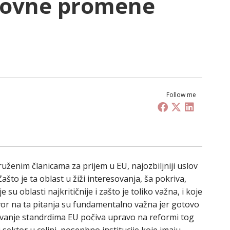
novne promene
Follow me
uženim članicama za prijem u EU, najozbiljniji uslov
ašto je ta oblast u žiži interesovanja, ša pokriva,
e su oblasti najkritičnije i zašto je toliko važna, i koje
or na ta pitanja su fundamentalno važna jer gotovo
žavanje standrdima EU počiva upravo na reformi tog
i sektor u celini, posenbno institucije koje imaju