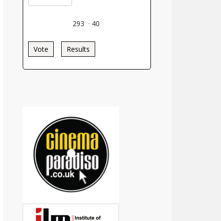
293
·
40
Vote
Results