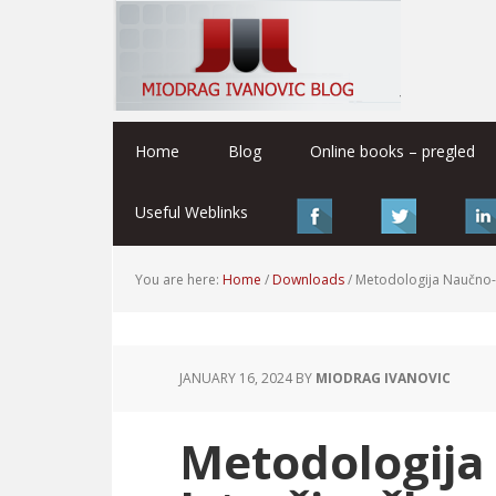
Home
Blog
Online books – pregled
Useful Weblinks
You are here:
Home
/
Downloads
/
Metodologija Naučno-
JANUARY 16, 2024
BY
MIODRAG IVANOVIC
Metodologija