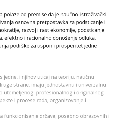
ma polaze od premise da je naučno-istraživački
živanja osnovna pretpostavka za podsticanje i
kratije, razvoj i rast ekonomije, podsticanje
, efektno i racionalno donošenje odluka,
anja podrške za uspon i prosperitet jedne
s jedne, i njihov uticaj na teoriju, naučnu
 druge strane, imaju jednostavnu i univerzalnu
ro utemeljenog, profesionalnog i originalnog
spekte i procese rada, organizovanje i
na funkcionisanje države, posebno obrazovnih i