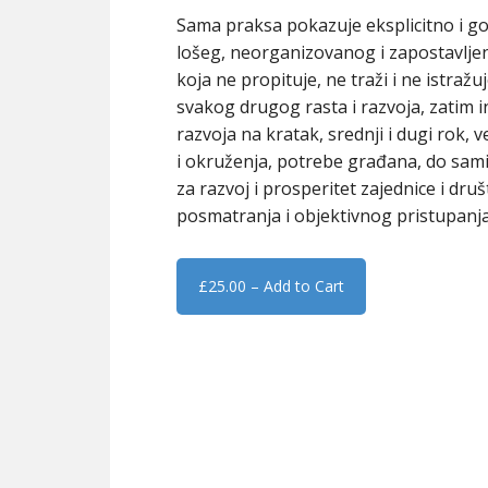
Sama praksa pokazuje eksplicitno i go
lošeg, neorganizovanog i zapostavljen
koja ne propituje, ne traži i ne istra
svakog drugog rasta i razvoja, zatim in
razvoja na kratak, srednji i dugi rok,
i okruženja, potrebe građana, do samih
za razvoj i prosperitet zajednice i dr
posmatranja i objektivnog pristupanja
£25.00 – Add to Cart