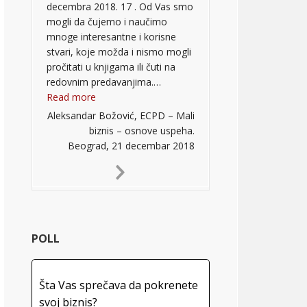
decembra 2018. 17 . Od Vas smo
mogli da čujemo i naučimo
mnoge interesantne i korisne
stvari, koje možda i nismo mogli
pročitati u knjigama ili čuti na
redovnim predavanjima.…
“”
Read more
Aleksandar Božović, ECPD – Mali
biznis – osnove uspeha.
Beograd, 21 decembar 2018
Next
Slide
POLL
Šta Vas sprečava da pokrenete
svoj biznis?